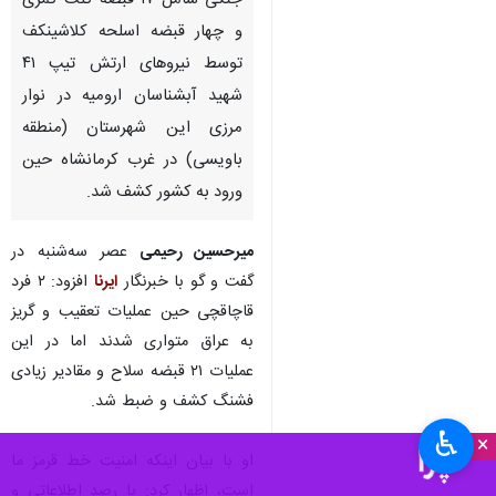
جنگی شامل ۱۷ قبضه کلت کمری
و چهار قبضه اسلحه کلاشینکف
توسط نیروهای ارتش تیپ ۴۱
شهید آبشناسان ارومیه در نوار
مرزی این شهرستان (منطقه
باویسی) در غرب کرمانشاه حین
ورود به کشور کشف شد.
میر
حسین رحیمی
عصر سه‌شنبه در
گفت و گو با خبرنگار
ایرنا
افزود: ۲ فرد
قاچاقچی حین عملیات تعقیب و گریز
به عراق متواری شدند اما در این
عملیات ۲۱ قبضه سلاح و مقادیر زیادی
فشنگ کشف و ضبط شد.
♿︎
×
او با بیان اینکه امنیت خط قرمز ما
است، اظهار کرد: با رصد اطلاعاتی و