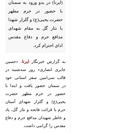
در بدو ورود به سمنان با حضور در
حرم مطهر حضرت یحیی(ع) و
گلزار شهدا با نثار گل به مقام
شهدای مدافع حرم و دفاع مقدس
ادای احترام کرد.
به گزارش خبرنگار
ایرنا
، «حسین
جابری انصاری» روز سه‌شنبه در قالب
سی‌امین سفر استانی خود در سمنان
حضور یافت و ابتدا با حضور در حرم
مطهر حضرت یحیی(ع) و گلزار شهدای
آستان حرم با قرائت فاتحه و نثار گل،
یاد و خاطر شهیدان مدافع حرم و
دفاع مقدس را گرامی داشت.
♿︎
×
مدیرعامل ایرنا پس از ادای احترام و
ارج نهادن به مقام والای شهدای