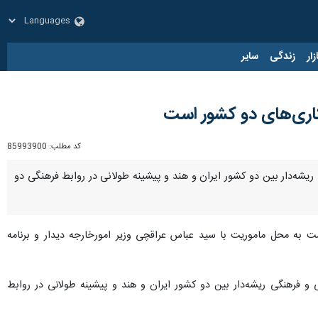
زار
زندگی
سایر
کاری‌های دو کشور است
کد مطلب:
85993900