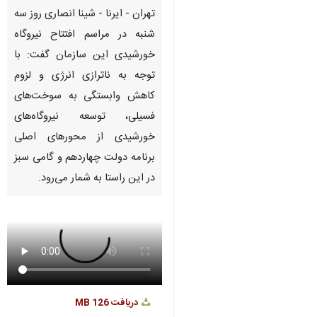
Pause
Play
00:00
00:00
♿︎