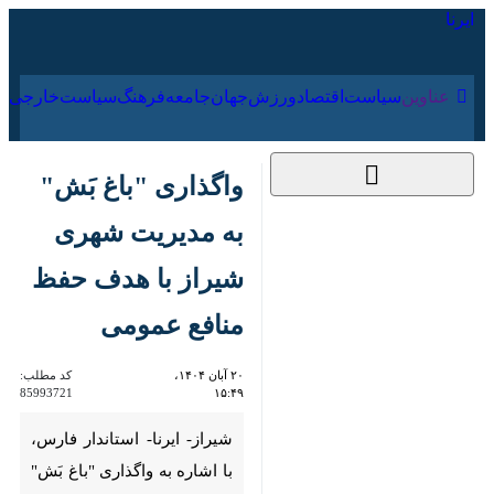
۱۹ مرداد ۱۴۰۵
عناوین‌
سیاست
اقتصاد
ورزش
جهان
جامعه
فرهنگ
سیاس
واگذاری "باغ بَش" به
مدیریت شهری شیراز با
هدف حفظ منافع
عمومی
۲۰ آبان ۱۴۰۴، ۱۵:۴۹
کد مطلب:
85993721
شیراز- ایرنا- استاندار فارس، با
اشاره به واگذاری "باغ بَش" به