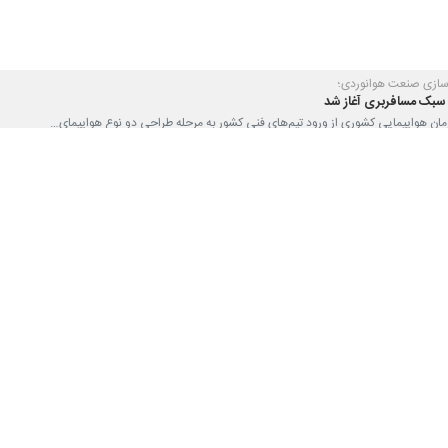
ی‌سازی صنعت هوانوردی؛
سبک مسافربری آغاز شد
ازمان هواپیمایی کشوری از ورود تیم‌های فنی کشور به مرحله طراحی دو نوع هواپیمای…
ایمنی و امنیتی پروازهای لوفت‌هانزا با همکاری سازمان هواپیمایی کشوری
شترک نمایندگان ارشد شرکت هواپیمایی لوفت‌هانزا با مسئولان سازمان هواپیمایی…
 هواپیمایی برای پرواز به مقاصد اروپایی
طی که شرکت هواپیمایی اتریشی که زیرمجموعه گروه لوفت‌هانزا است اعلام کرده…
 هواپیماسازی جهان؛ پرواز آزمایشی «سیمرغ» ایرانی
ایرانی، پس از ۱۵ سال تلاش و پژوهش بی‌وقفه کارشناسان و…