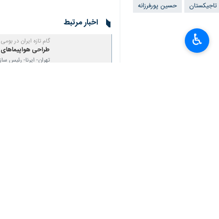
تاجیکستان
حسین پورفرزانه
اخبار مرتبط
♿︎
گام تازه ایران در بوم
طراحی هواپیماهای 
تهران- ایرنا- رئیس س
×
آغاز فرآیند ارزیابی 
تهران- ایرنا- نشست م
برنامه‌ریزی شرکت‌های
تهران- ایرنا- در شرای
ایران در جمع بزرگان
تهران- ایرنا- «سیمرغ» هواپیمای ترابری 