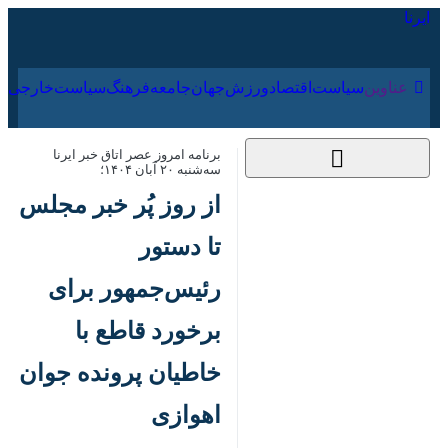
۱۷ مرداد ۱۴۰۵
عناوین‌
سیاست
اقتصاد
ورزش
جهان
جامعه
فرهنگ
سی
برنامه امروز عصر اتاق خبر ایرنا سه‌شنبه ۲۰
آبان ۱۴۰۴؛
از روز پُر خبر مجلس تا
دستور رئیس‌جمهور برای
برخورد قاطع با خاطیان
پرونده جوان اهوازی
۲۰ آبان ۱۴۰۴، ۱۶:۵۲
کد مطلب:
85993665
تهران - ایرنا - مروری کوتاه بر