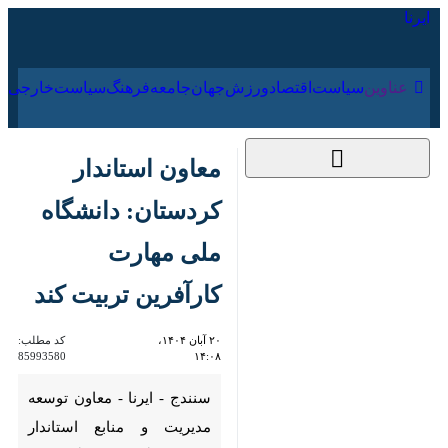
۱۹ مرداد ۱۴۰۵
عناوین‌
سیاست
اقتصاد
ورزش
جهان
جامعه
فرهنگ
سیا
معاون استاندار
کردستان: دانشگاه
ملی مهارت کارآفرین
تربیت کند
۲۰ آبان ۱۴۰۴، ۱۴:۰۸
کد مطلب:
85993580
سنندج - ایرنا - معاون توسعه
مدیریت و منابع استاندار
کردستان گفت: دانشگاه ملی