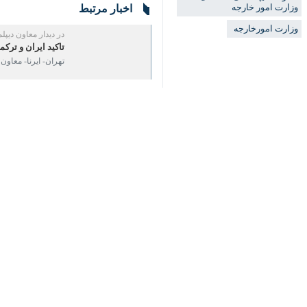
در این جلسه
«جبارعلی ذاکری»
مدیر 
ظرفیت‌های همکاری بین‌المللی در تکمیل
♿︎
قنبری معاون دیپلماسی اقتصادی و رئیس
«منوچهر مرادی»
دستیار وزیر و مدیر کل
پرداخت و بر تداوم پیگیری موضوعات در د
سیاست خارجی
وزارت امور خارجه
۰ نفر
برچسب‌ها
روسیه
شرکت راه‌آهن جمهوری اسلامی
ایران
جبارعلی ذاکری