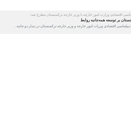
عامل شرکت راه آهن جمهوری اسلامی ایران، ضمن ارائه آخرین وضعیت زیرس
 محورهای مواصلاتی ریلی پرداخت.
 ستاد هماهنگی روابط اقتصادی با تاکید بر راهبرد کشور جهت توسعه روابط 
 اوراسیای وزارت امور خارجه ضمن اشاره به روابط دوستانه و راهبردی دو کش
ستور کار دستگاه‌های اجرایی بر اساس موافقتنامه جامع راهبردی دو کشور تاک