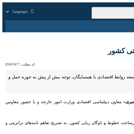
زار
زندگی
سایر
ور
کد مطلب:
85993477