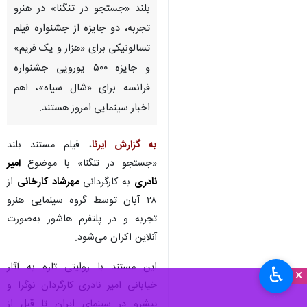
بلند «جستجو در تنگنا» در هنرو
تجربه، دو جایزه از جشنواره فیلم
تسالونیکی برای «هزار و یک فریم»
و جایزه ۵۰۰ یورویی جشنواره
فرانسه برای «شال سیاه»، اهم
اخبار سینمایی امروز هستند.
به گزارش ایرنا
، فیلم مستند بلند
«جستجو در تنگنا» با موضوع
امیر
نادری
به کارگردانی
مهرشاد کارخانی
از
۲۸ آبان توسط گروه سینمایی هنرو
تجربه و در پلتفرم هاشور به‌صورت
آنلاین اکران می‌شود.
این مستند با روایتی تازه به آثار
♿︎
×
خیابانی امیر نادری کارگردان نوگرا و
پیشرو در سینمای ایران تا قبل از