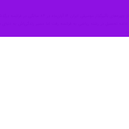
ی‌رفت. شمیرانی سال ۱۳۳۹ برای ادامه تحصیل در رشته ریاضی به فرانسه رفت اما مسیر زندگ
د.
الیت در این مرکز، شاگردان بسیاری از ملیت‌های مختلف را آموزش داد و س
ون سعید هرمزی، غلامحسین بیگجه‌خانی، علی‌اصغر بهاری در دهه‌های بعد با 
تورهای بین‌المللی با حسین علیزاده و محمدرضا شجریان به اجرای برنامه پر
همکاری داشت و حاصل این همکاری‌ها ده‌ها آلبوم و اجرای مشترک با چهره‌هایی
مروری بر پنجاه سال فعالیت هنری شمیرانی به شمار می‌رود.
شمیرانی همچنین بنیان‌گذار «گروه شمیرانی» (emble