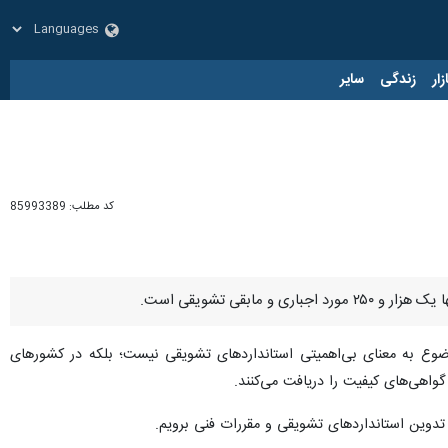
زار
زندگی
سایر
کد مطلب:
85993389