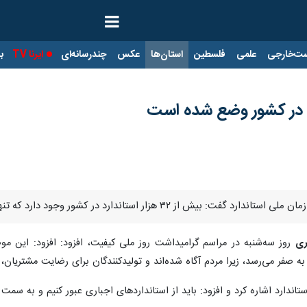
ت‌خارجی
علمی
فلسطین
استان‌ها
عکس
چندرسانه‌ای
ایرنا TV
با