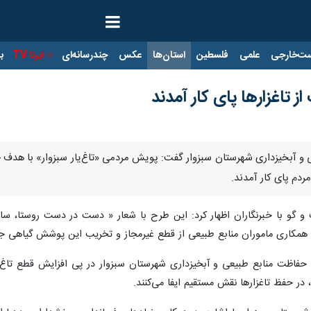
ت‌خارجی
علمی
فلسطین
استان‌ها
عکس
چندرسانه‌ای
ایرنا TV
با
ز تاغزارها پای کار آمدند
یعی و آبخیزداری شهرستان سبزوار گفت: پویش مردمی «تاغ‌یار سبزوار» با هد
ردم پای کار آمدند.
 و گو با خبرنگاران اظهار کرد: این طرح با شعار « دست در دست روستا، سایه‌
با همکاری ماموران منابع طبیعی از قطع غیرمجاز و تخریب این پوشش گیاهی جل
حفاظت منابع طبیعی و آبخیزداری شهرستان سبزوار در پی افزایش قطع تاغ در
ر حفظ تاغزارها نقش مستقیم ایفا می‌کنند.