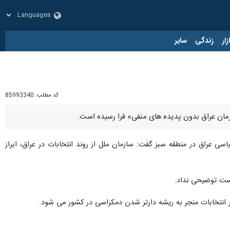
زار
زندگی
سایر
کد مطلب:
85993340