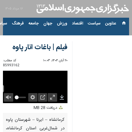
۱۶ مرداد ۱۴۰۵
عناوین‌
سیاست
اقتصاد
ورزش
جهان
جامعه
فرهنگ
سیاس
فیلم | باغات انار پاوه
۲۰ آبان ۱۴۰۴، ۱۰:۰۳
کد مطلب:
85993162
Unmute
Settings
PIP
Enter
Download
دریافت
28 MB
fullscreen
کرمانشاه – ایرنا – شهرستان پاوه
در شمال‌غربی استان کرمانشاه،