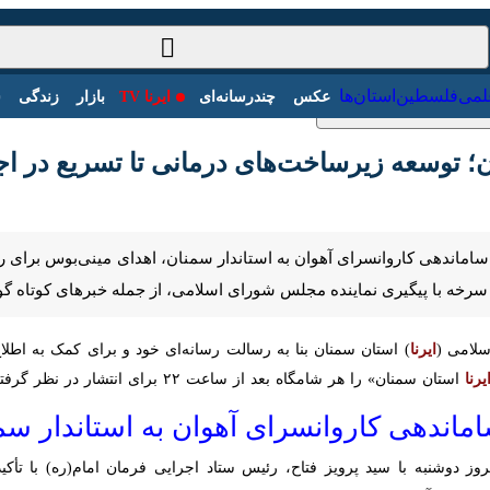
ت‌خارجی
علمی
فلسطین
استان‌ها
عکس
چندرسانه‌ای
ایرنا TV
با
؛ توسعه زیرساخت‌های درمانی تا تسریع در اجرای
اماندهی کاروانسرای آهوان به استاندار سمنان، اهدای مینی‌بوس برای را
پیگیری نماینده مجلس شورای اسلامی، از جمله خبرهای کوتاه گوشه‌وکنار استان سم
می (
ایرنا
) استان سمنان بنا به رسالت رسانه‌ای خود و برای کمک به اطلاع
ا
استان سمنان» را هر شامگاه بعد از ساعت ۲۲ برای انتشار در نظر گرفته است.
دهی کاروانسرای آهوان به استاندار سمنان
ز دوشنبه با سید پرویز فتاح، رئیس ستاد اجرایی فرمان امام(ره) با تأکید 
ان که در مالکیت ستاد اجرایی فرمان امام(ره) قرار دارد، شد. رئیس ستاد ضم