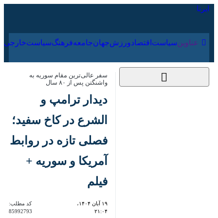
۱۵ مرداد ۱۴۰۵
عناوین‌
سیاست
اقتصاد
ورزش
جهان
جامعه
فرهنگ
سفر عالی‌ترین مقام سوریه به واشنگتن
پس از ۸۰ سال
دیدار ترامپ و الشرع
در کاخ سفید؛ فصلی
تازه در روابط آمریکا و
سوریه + فیلم
۱۹ آبان ۱۴۰۴، ۲۱:۰۴
کد مطلب:
85992793
نیویورک – ایرنا- «دونالد ترامپ»
رئیس‌جمهوری ایالات متحده