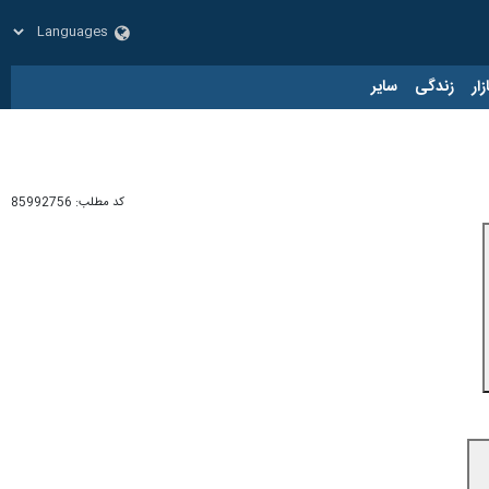
زار
زندگی
سایر
کد مطلب:
85992756