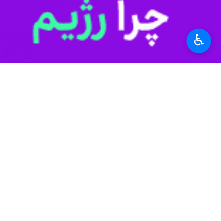
سرهنگ
نبی‌الله مرادی
روز دوشنبه در گفت
برای دستگیری عاملان این سرقت خشن خیا
♿︎
وی بیان کرد: تحقیقات گسترده در این 
رییس پلیس آگاهی استان خراسان رضوی اظ
رییس پلیس آگاهی استان خراسان رضوی اد
مخصوص انتقال صدا و همچنین استفاده ا
به گزارش ایرنا
، دیروز( یکشنبه) کلیپی د
استان‌ها
خراسان رضوی
۰ نفر
برچسب‌ها
مشهد
زورگیری
تلفن همراه
سرقت موبایل