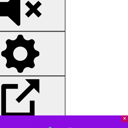
Unmute
Settings
PIP
Enter
Download
دریافت
2 MB
fullscreen
مشهد-ایرنا- رییس پلیس آگاهی استان
خیابان‌های مشهد خبر داد.
×