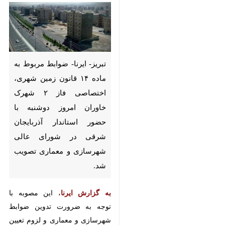
تبریز- ایرنا- ضوابط مربوط به ماده
۱۴ قانون زمین شهری، اختصاصی
فاز ۲ شهرک خاوران امروز دوشنبه
با حضور استاندار آذربایجان شرقی
در شورای عالی شهرسازی و
معماری تصویب شد.
به گزارش ایرنا
، این مصوبه با توجه به
ضرورت تدوین ضوابط شهرسازی و
معماری و لزوم تعیین چارچوب تهیه
طرح تفصیلی و ضوابط ساخت و ساز
در فاز ۲ شهرک خاوران صورت گرفته
♿︎
است.