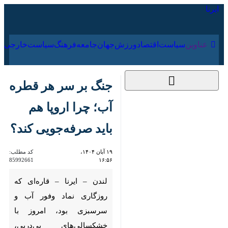
۱۷ مرداد ۱۴۰۵
عناوین‌
سیاست
اقتصاد
ورزش
جهان
جامعه
فرهنگ
سیاس
جنگ بر سر هر قطره
آب؛ چرا اروپا هم باید
صرفه‌جویی کند؟
۱۹ آبان ۱۴۰۴، ۱۶:۵۶
کد مطلب:
85992661
لندن – ایرنا – قاره‌ای که روزگاری
نماد وفور آب و سرسبزی بود، امروز
با خشکسالی‌های پی‌درپی، کاهش
بارندگی و بحران مدیریت منابع