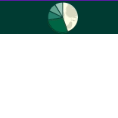
زه‌های دینی تکیه داشته باشد، با مفاهیم هویتی و ملی‌گرایانه درهم آمیخته
احل
کورن‌وال
منعکس شده است. دوار که خود را «اسقف راستین» می‌نامد،
رامی‌خواند. اما منتقدان می‌گویند او و هم‌فکرانش در عمل با بهره‌گیری از
ای مذهبی در کنار پیام‌های ملی‌گرایانه دیده می‌شد که یادآور هم‌پوشانی
قویت شده است. گزارش اسکای‌نیوز نشان می‌دهد که مخاطبان این جنبش به
ب می‌شوند که در پی معنایی تازه برای هویت ملی خود می‌گردند.
 پدیده «ملی‌گرایی مسیحی» در انگلیس ریشه‌هایی تاریخی دارد و پیش‌تر
گفته وی، ظهور پادکست‌ها، کلیساهای مستقل و واعظانی با حضور پررنگ در
و «بازپس‌گیری فرهنگ» بهره می‌گیرد.
در همین حال، جامعه‌شناسان دینی هشدار می‌دهند که این تحرکات در بستر کاهش چشمگیر پیوند مردم با کلیسا رخ می‌دهد. داده‌های رسمی اداره آمار ملی انگلیس و ولز نشان می‌دهد که تنها ۴۶
ه با سال ۲۰۱۱ بیش از ۱۳ درصد کاهش نشان می‌دهد. این شکاف، به باور تحلیلگران، سبب شده تا برخی جریان‌های حاشیه‌ای تلاش
رایی را به ابزار جلب مخاطب تبدیل سازند.