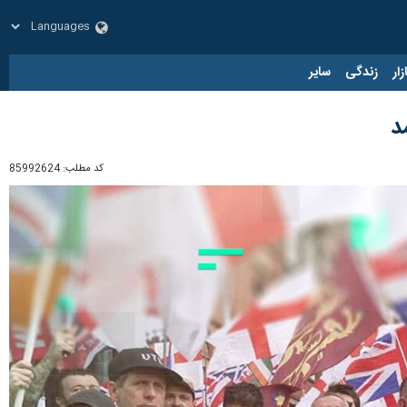
زار
زندگی
سایر
د
کد مطلب:
85992624