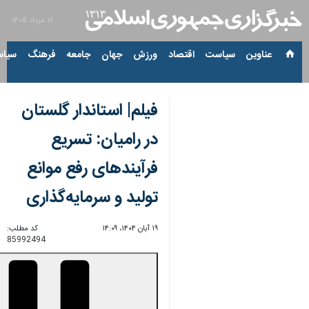
۱۶ مرداد ۱۴۰۵
عناوین‌
سیاست
اقتصاد
ورزش
جهان
جامعه
فرهنگ
سیاس
فیلم| استاندار گلستان
در رامیان: تسریع
فرآیندهای رفع موانع
تولید و سرمایه‌گذاری
۱۹ آبان ۱۴۰۴، ۱۴:۰۹
کد مطلب:
85992494
00:00