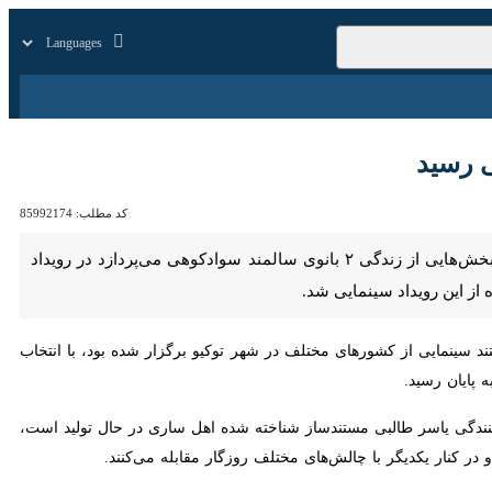
زار
زندگی
سایر
کد مطلب:
85992174