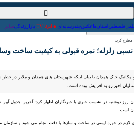
ت‌خارجی
علمی
فلسطین
استان‌ها
عکس
چندرسانه‌ای
ایرنا TV
با
طرح کرد،
بی زلزله؛ نمره قبولی به کیفیت ساخت وسازها
کانیک خاک همدان با بیان اینکه شهرستان های همدان و ملایر در خطر نسبی زل
 به افزایش بوده است.
ز دوشنبه در نشست خبری با خبرنگاران اظهار کرد: آخرین جدول آیین نامه کن
زم در حوزه ایمنی در ساخت و سازها با دقت انجام می شود و سازمان نظام مهن
خت و سازها در همدان مورد قبول است و انتظار می رود کیفیت در همه بخش ه