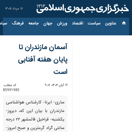
۱۶ مرداد ۱۴۰۵
عناوین‌
سیاست
اقتصاد
ورزش
جهان
جامعه
فرهنگ
سیاس
آسمان مازندران تا
پایان هفته آفتابی
است
۱۹ آبان ۱۴۰۴، ۹:۰۲
کد مطلب:
85991985
ساری- ایرنا- کارشناس هواشناسی
مازندران با بیان این که، دیروز-
یکشنبه- قراخیل قائمشهر ۲۲ درجه
سانتی گراد گرمترین و صبح امروز-