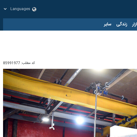
زار
زندگی
سایر
کد مطلب:
85991977