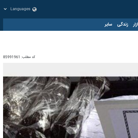
زار
زندگی
سایر
کد مطلب:
85991961