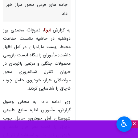
جاده های فرعی محور هراز خبر
داد.
به گزارش
ایرنا
، ذبیح‌الله محمدی روز
دوشنبه در حاشیه نشست حفاظت
محیط زیست مازندران در آمل اظهار
داشت: مأموران پاسگاه ایست بازرسی
محمولات جنگلی و مرتعی بائیجان در
جریان کنترل شبانه‌روزی محور
مواصلاتی هراز، خودروی حامل چوب
قاچاق را شناسایی کردند.
وی ادامه داد: به محض وصول
گزارش، مأموران اداره منابع طبیعی
شهرستان آمل خودروی حامل چوب
♿︎
×
قاچاق را تحت نظر قرار دادند و
خودروی فوق با سوءاستفاده از تاریکی