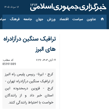
۱۶ مرداد ۱۴۰۵
عناوین‌
سیاست
اقتصاد
ورزش
جهان
جامعه
فرهنگ
سیاس
ترافیک سنگین درآزادراه
های البرز
۱۹ آبان ۱۴۰۴، ۷:۴۶
کد مطلب:
85991889
کرج - ایرنا- رییس پلیس راه البرز
از ترافیک سنگین درآزادراه تهران -
کرج - قزوین درمحدوده این
استان خبر داد و از رانندگان
خواست با احتیاط رانندگی کنند.