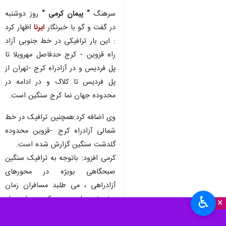
سرهنگ
“ پیمان کرمی “
روز دوشنبه
در گفت و گو با خبرنگار
ایرنا
اظهار کرد
: این بار ترافیکی در خط جنوبی آزاد
راه قزوین - کرج حدفاصل مهرویلا تا
پل فردیس و در آزادراه کرج -تهران از
پل فردیس تا کلاک و در ادامه در
محدوده جهان نما کرج سنگین است.
وی اضافه کرد:همچنین ترافیک در خط
شمالی آزادراه کرج -قزوین محدوده
گلدشت سنگین گزارش شده است.
کرمی افزود: باتوجه به ترافیک سنگین
صبحگاهی بویژه در محورهای
آزادراهی ، می طلبد مسافران زمان
♿︎
سفر خود را مدیریت کرده و از عجله
×
وشتاب پرهیز کنند.