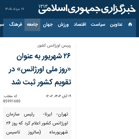
۱۷ مرداد ۱۴۰۵
عناوین‌
سیاست
اقتصاد
ورزش
جهان
جامعه
فرهنگ
سیاس
رییس اورژانس کشور:
۲۶ شهریور به عنوان
«روز ملی اورژانس» در
تقویم کشور ثبت شد
۱۹ آبان ۱۴۰۴، ۱۲:۰۲
کد مطلب:
85991680
تهران- ایرنا- رئیس سازمان
اورژانس کشور اعلام کرد که روز ۲۶
شهریورماه (سالروز تاسیس