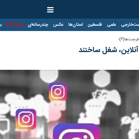
ت‌خارجی
علمی
فلسطین
استان‌ها
عکس
چندرسانه‌ای
ایرنا TV
با
رصت‌ها(۴)؛
آنلاین، شغل ساختند