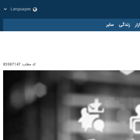
زار
زندگی
سایر
کد مطلب:
85987147