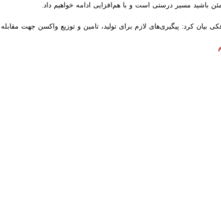
 واکنش به گزارش‌هایی که در برخی رسانه‌ها و شبکه‌های مجازی درباره «ترک 
ه دامی بیشتری وارد و توزیع شده است.
د کشاورزی، غلامرضا نوری قزلجه در جلسه شورای معاونان و مدیران ارشد ا
صرفه‌جویی پرداخت و بر مقابله قاطع با رانت‌خواران و حمایت از تولیدکنندگان 
ات و ثبت سفارش نهاده‌های دامی، گفت: این وزارتخانه برای رفع مشکلات تول
نیمه اول سال نیز تقریباً بالای ۹۰ درصد نیاز کشور را ثبت سفارش کردیم.
هایی که در برخی رسانه‌ها و شبکه‌های مجازی درباره «ترک فعل» وزارتخانه
 است.
امی را بدهی‌های معوق انباشته واردکنندگان و عدم تأمین ارز کافی عنوان کر
متعددی با مسئولان ارشد کشور انجام شده است.
ین عرصه مقابل رانت‌خواران ایستاده‌ایم و کوتاه نخواهیم آمد، تصریح کرد ک