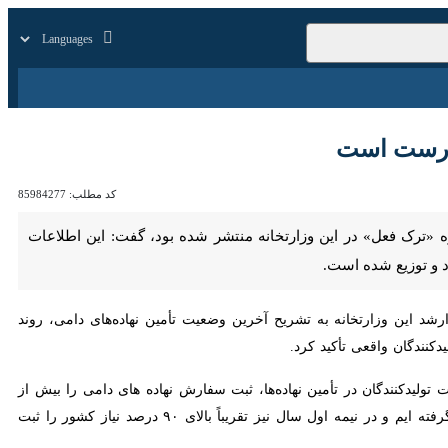
زار
زندگی
سایر
ست است
کد مطلب:
85984277