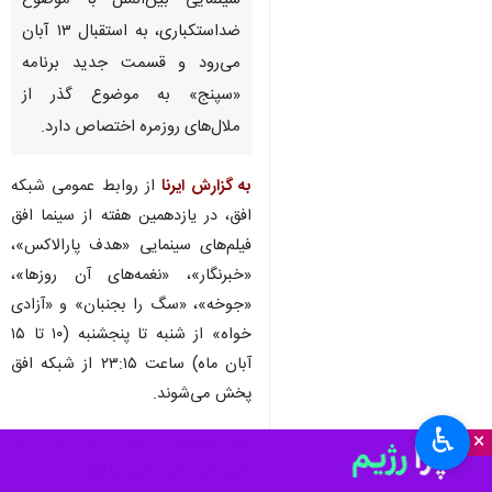
تهران- ایرنا- برنامه «سینما افق»
در یازدهمین هفته خود با فیلم‌های
سینمایی بین‌الملل با موضوع
ضداستکباری، به استقبال ۱۳ آبان
می‌رود و قسمت جدید برنامه
«سپنج» به موضوع گذر از
ملال‌های روزمره اختصاص دارد.
به گزارش ایرنا
از روابط عمومی شبکه
افق، در یازدهمین هفته از سینما افق
فیلم‌های سینمایی «هدف پارالاکس»،
«خبرنگار»، «نغمه‌های آن روزها»،
♿︎
×
«جوخه»، «سگ را بجنبان» و «آزادی
خواه» از شنبه تا پنجشنبه (۱۰ تا ۱۵