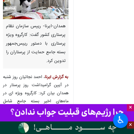
همدان-ایرنا- رییس سازمان نظام
پرستاری کشور گفت: کارگروه ویژه
پرستاری با دستور رییس‌جمهور
بسته جامع حمایت از پرستاران را
تدوین کرد.
به گزارش ایرنا
، احمد نجاتیان روز شنبه
در آیین گرامیداشت روز پرستار در
همدان بیان کرد: کارگروه ویژه ای در
ماه‌های اخیر بسته‌ جامع شامل
×
پیشنهادهایی درباره مالیات پرستاران،
استخدام سالانه ۱۵ هزار نیروی
♿︎
×
پرستاری، ایجاد صندوق تعاون و رفاه
و توسعه پانسیون‌های پرستاری را