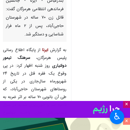
بندرعباس - ایرنا - جانشین
فرماندهی انتظامی هرمزگان گفت:
قاتل زن ۷۰ ساله در شهرستان
حاجی‌آباد، پس از ۲ ماه فرار
شناسایی و دستگیر شد.
به گزارش
ایرنا
از پایگاه اطلاع رسانی
پلیس هرمزگان،
سرهنگ تیمور
دولتیاری
روز شنبه اظهار کرد: در پی
وقوع یک فقره قتل در تاریخ ۲۴
شهریورماه سال‌جاری در یکی از
روستاهای شهرستان حاجی‌آباد، که
طی آن بانویی ۷۰ ساله بر اثر ضربه به
×
ناحیه سر و خون‌ریزی شدید در منزل
مسکونی‌اش جان باخت، موضوع
♿︎
×
به‌صورت ویژه در دستور کار کارآگاهان
پلیس آگاهی این شهرستان قرار