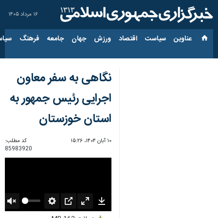
۱۶ مرداد ۱۴۰۵
عناوین‌
سیاست
اقتصاد
ورزش
جهان
جامعه
فرهنگ
سیاس
نگاهی به سفر معاون
اجرایی رئیس جمهور به
استان خوزستان
۱۰ آبان ۱۴۰۴، ۱۵:۲۶
کد مطلب:
85983920
Unmute
Settings
PIP
Enter
Download