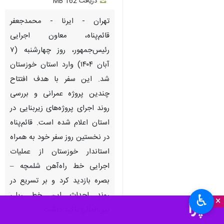
دریافت
162 MB
fullscreen
تهران - ایرنا - محمدجعفر
قائم‌پناه، معاون اجرایی
رئیس‌جمهور، روز چهارشنبه (۷
آبان ۱۴۰۴) وارد استان خوزستان
شد. این سفر با هدف افتتاح
چندین پروژه عمرانی و بررسی
روند اجرای پروژه‌های زیربنایی در
استان اعلام شده است. قائم‌پناه
در نخستین روز سفر خود به همراه
استاندار خوزستان از عملیات
اجرایی خط راه‌آهن شلمچه –
بصره بازدید کرد و بر تسریع در
روند احداث این خط ریلی
♿︎
×
بین‌المللی تاکید داشت.