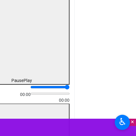
Pause
Play
00:00
00:00
♿︎
×