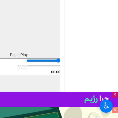
Unmute
Settings
PIP
Enter
Download
دریافت
25 MB
fullscreen
مسکو- ایرنا- معاون وزیر ارتباطات
و اطلاعات جمهوری بولیواری
ونزوئلا ضمن ستایش ایستادگی
جمهوری اسلامی ایران در جنگ
تحمیلی ۱۲ روزه گفت:‌ اگر آمریکا
به کشور ما نیز حمله کند، مقابل
این کشور خواهیم ایستاد.
یوهانیل رودریگز در گفت و گوی
اختصاصی با خبرنگار
ایرنا
در مسکو
افزود: در ماه ژوئن (خرداد-تیر ۱۴۰۴)،
×
اسرائیل جنگی ننگین را به بهانه
♿︎
موضوع هسته‌ای و یا بهانه‌های دیگری
×
که همواره با موضوع توسعه کشورها