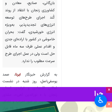
بازرگانی، صنایع، معادن و
کشاورزی زنجان با انتقاد از روند
کُند اجرای طرح‌های توسعه
انرژی‌های تجدیدپذیر، به‌ویژه
انرژی خورشیدی، گفت: بحران
خاموشی در کشور با اراده‌ای جدی
و اقدام عملی ظرف سه ماه قابل
حل است ولی در عمل اجرای طرح
سرعت مطلوب را ندارد.
به گزارش خبرنگار
ایرنا
، صمد
یوسفی‌اصل، روز شنبه در نشست
فعالان اقتصادی و تولیدی استان
×
زنجان با « نورالدین آهی»، مشاور
♿︎
رییس جمهور در امور احزاب و تشکل
×
ها، با اشاره به کمبود ۲۰ تا ۲۵ هزار