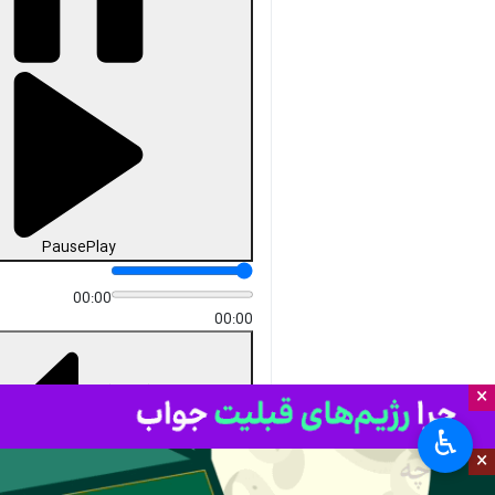
Unmute
Settings
PIP
Enter
Download
دریافت
141 MB
fullscreen
تهران - ایرنا - مروری کوتاه بر
مهم‌ترین رویدادهای روز ایران و
جهان در «اخبار صبحگاهی اتاق
خبر ایرنا»: آتش‌بس تجاری؛
آتش‌بازی هسته‌ای! توافق آمریکا و
چین، تحت‌الشعاع دستور ترامپ
برای آغاز آزمایش هسته‌ای قرار
گرفت/ مخاطب هشدارهای
تفرقه‌افکن چه طیفی هستند؟/
پاییز بی‌باران تهران/ توضیح
×
گروسی درباره فعالیت سایت‌های
♿︎
هسته‌ای آسیب‌دیده/ حریدی‌ها
×
چه می‌خواهند؟/ شرط پاکستان