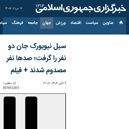
۱۶ مرداد ۱۴۰۵
عناوین‌
سیاست
اقتصاد
ورزش
جهان
جامعه
فرهنگ
سیاس
سیل نیویورک جان دو
نفر را گرفت؛ صدها نفر
مصدوم شدند + فیلم
۹ آبان ۱۴۰۴، ۲۱:۰۶
کد مطلب:
85983283
00:00
0:00
Unmute
Settings
PIP
Enter
Download