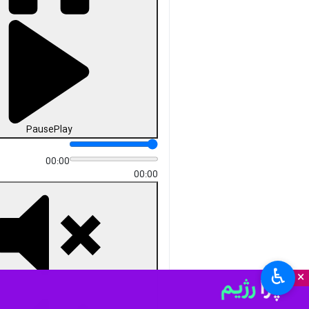
دریافت
5 MB
fullscreen
نیویورک – ایرنا- در پی سیل و
بارش های بی سابقه در نیویورک،
مقامات آمریکایی اعلام کردند که
دو نفر جان خود را از دست دادند
و صدها نفر مصدوم شدند.
به گزارش ایرنا
، مقامات آمریکایی روز
جمعه به وقت محلی، هویت دو مردی
را که بعدازظهر پنجشنبه به وقت
محلی، در زیرزمین‌های سیل‌زده شهر
نیویورک جان باختند، شناسایی کرده‌ و
۵۰۰ نفر نیز بر اثر سیل مصدوم شده
اند.
♿︎
×
شهر نیویورک روز پنجشنبه به وقت
محلی وزش باد و باران شدید و بی