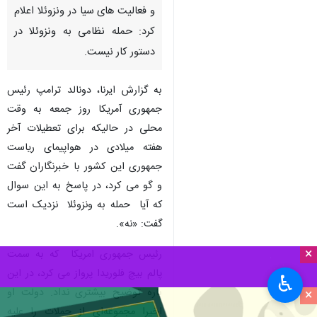
نیویورک - ایرنا- دونالد ترامپ
رئیس جمهوری آمریکا روز جمعه
به وقت محلی برغم حضور گسترده
نظامی واشنگتن در دریای کارائیب
و فعالیت های سیا در ونزوئلا اعلام
کرد: حمله نظامی به ونزوئلا در
دستور کار نیست.
به گزارش ایرنا، دونالد ترامپ رئیس
جمهوری آمریکا روز جمعه به وقت
محلی در حالیکه برای تعطیلات آخر
هفته میلادی در هواپیمای ریاست
جمهوری این کشور با خبرنگاران گفت
×
و گو می کرد، در پاسخ به این سوال
♿︎
که آیا حمله به ونزوئلا نزدیک است
×
گفت: «نه».