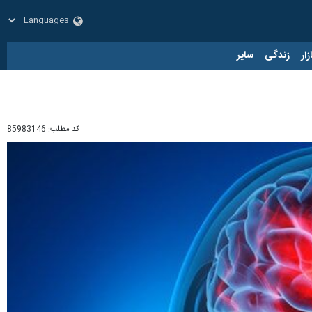
زار
زندگی
سایر
کد مطلب:
85983146