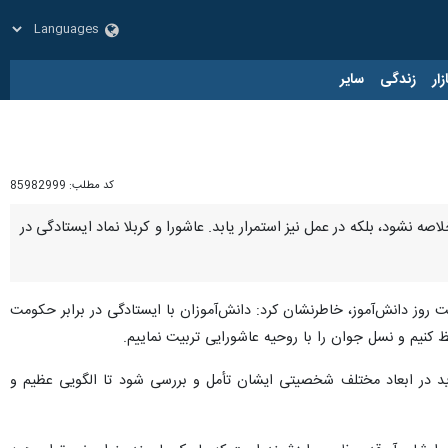
زار
زندگی
سایر
کد مطلب:
85982999