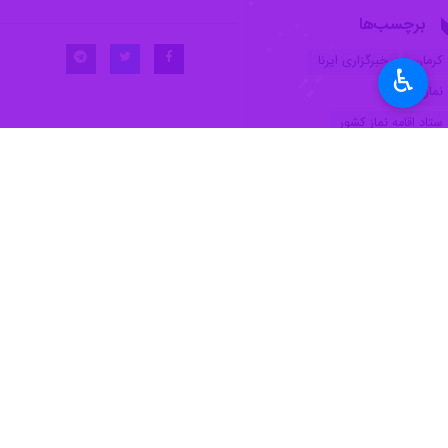
♿︎
کرمان- ایرنا- نماینده ولی فقیه در است
برابر ظلم هستند و این پرچم باید در د
به گزارش ایرنا
، حجت‌الاسلام والمسلمین 
و فدا کردن جان خود، نقش مهمی در پیشبرد
وی یادآور شد: شهادت حضرت زهرا سلام‌
جذاب برای زندگی فردی و اجتماعی به‌وی
حجت الاسلام والمسلمین علیدادی سلیمان
ابعاد وجودی ایشان را معرفی کرد. ایشان 
امام جمعه کرمان افزود: رسول اکرم صلی‌
جایگاه نشان‌دهنده عظمت و تأثیرگذاری 
وی با اشاره به اهمیت فرهنگ و هویت ای