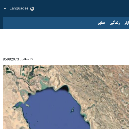
زار
زندگی
سایر
کد مطلب:
85982973