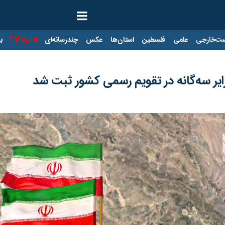
ت‌خارجی
علمی
فلسطین
استان‌ها
عکس
چندرسانه‌ای
ایرنا TV
با