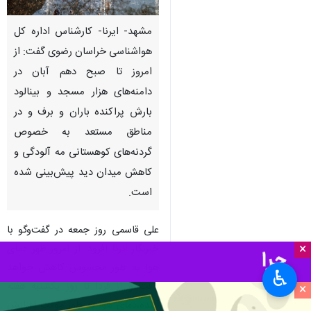
مشهد- ایرنا- کارشناس اداره کل
هواشناسی خراسان رضوی گفت: از
امروز تا صبح دهم آبان در
دامنه‌های هزار مسجد و بینالود
بارش پراکنده باران و برف و در
مناطق مستعد به خصوص
گردنه‌های کوهستانی مه آلودگی و
کاهش میدان دید پیش‌بینی شده
است.
علی قاسمی روز جمعه در گفت‌وگو با
×
خبرنگار
ایرنا
افزود: از امروز ظهر دمای
هوا به طور محسوس کاهش خواهد
♿︎
یافت و از فردا تا روز یکشنبه هفته
×
آینده،دمای هوا به طور موقت افزایش