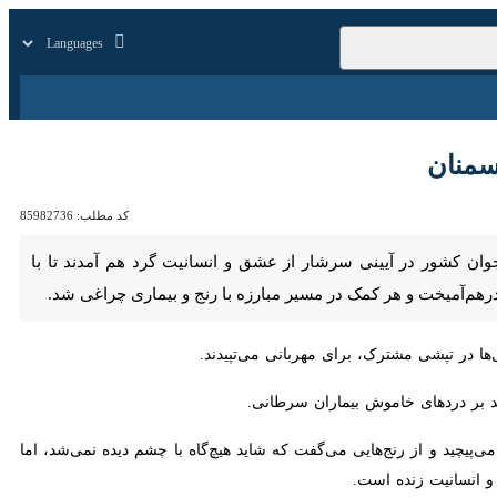
زار
زندگی
سایر
کد مطلب:
85982736