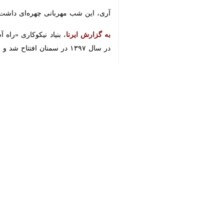
سمنان - ایرنا - جمعی از خیران با ح
♿︎
دل‌هایی لبریز از مهر، امید را به زند
×
به گزارش خبرنگار
ایرنا
، شبی آمیخته از ن
در سالن گرما جاری بود، نه از چراغ‌ها،
هر نگاه پیامی از همدلی داشت و هر دست
دل می‌شد حس کرد. قطره‌قطره اشک و لبخ