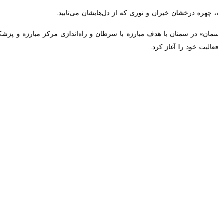
ضور «علی‌دایی» اسطوره فوتبال ایران و حجت‌ اشرف‌زاده خواننده جوان کشور
گی بیماران سرطانی بازگردانند. شبی که اشک و لبخند درهم‌آمیخت و هر کمک در م
ور و نیت‌های پاک بود، لبخندهای سخاوتمندانه میان چهره‌ها می‌چرخید و دل‌ها
 بلکه از حضور و مهر انسان‌هایی برمی‌خاست که آمده بودند تا مرهمی باشند ب
 که گشوده می‌شد، پنجره‌ای بود رو به امید. صدای مجری در میان جمع می‌پی
ند درهم‌می‌آمیخت؛ اشک از تأثر، و لبخند از باور به اینکه هنوز عشق و انس