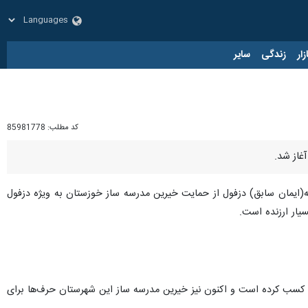
زار
زندگی
سایر
کد مطلب:
85981778
غاز شد.
خوزستان روز شنبه در آیین کلنگ زنی این مدارس در دبستان ۹ کلاسه فاطمیه(ایمان سابق) دزفول از حمایت خیرین مدرسه ساز خوزستان به ویژه دزفول
یار ارزنده است.