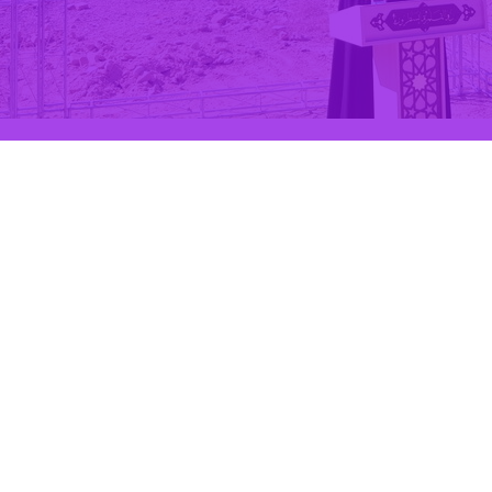
یز در این آیین گفت: دزفول به برکت شهدایش عنوان زیبای شهر مقاومت را