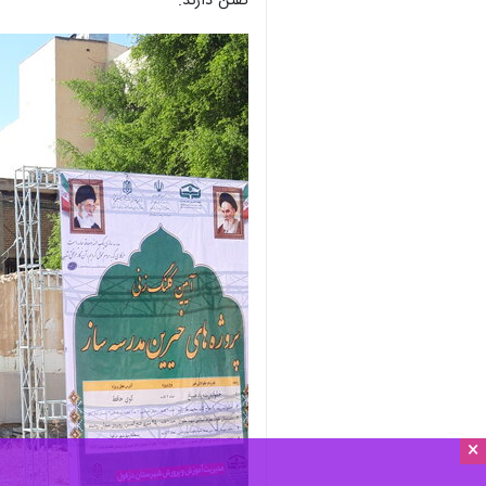
×
ناصر علی‌فر
افزود: نهضت توسعه فضای آ