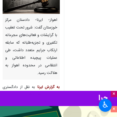
اهواز- ایرنا- دادستان مرکز
خوزستان گفت: شرور تحت تعقیب
با گرایشات و فعالیت‌های مجرمانه
تکفیری و تجزیه‌طلبانه که سابقه
ارتکاب جرایم متعدد داشت، طی
عملیات پیچیده اطلاعاتی و
انتظامی در محدوده اهواز به
هلاکت رسید.
به گزارش ایرنا
به نقل از دادگستری
×
خوزستان ،
امیر خلفیان
یکشنبه بیان
کرد: این فرد شرور با گرایشات تکفیری
♿︎
×
و تجزیه‌طلبانه و سابقه ارتکاب جرایمی
متعدد به عنوان یکی از اراذل سطح