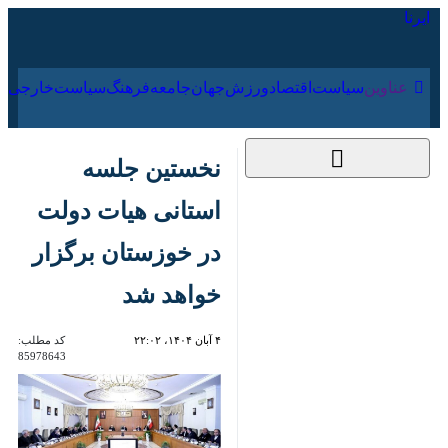
۱۹ مرداد ۱۴۰۵
عناوین‌
سیاست
اقتصاد
ورزش
جهان
جامعه
فرهنگ
سیاس
نخستین جلسه استانی
هیات دولت در
خوزستان برگزار خواهد
شد
۴ آبان ۱۴۰۴، ۲۲:۰۲
کد مطلب:
85978643